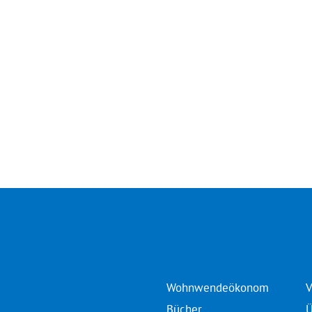
Wohnwendeökonom
V
Bücher
Ü