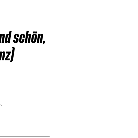
ind schön,
nz)
.